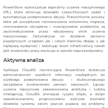
PowerStore wykorzystuje algorytmy uczenia maszynowego
(ML), które eliminują dziesiątki czasochłonnych zadań i
automatyzują podejmowanie decyzji. Pracochłonne procesy,
takie jak początkowe rozmieszczanie woluminów, migracje,
równoważenie obciążenia i rozwiązywanie problemów, są
zautomatyzowane przez wbudowany silnik uczenia
maszynowego. Optymalizuje on działanie zarówno
pojedynczych urządzeń, jak i całych klastrów, dbając o jak
najlepszą wydajność i redukując koszt infrastruktury, nawet
jeśli środowisko pracy ewoluuje w sposób nieprzewidywalny.
Aktywna analiza
Aplikacja CloudIQ monitorująca PowerStore dostarcza
administratorom wszelkich informacji niezbędnych do
szybkiego podejmowania decyzji i skuteczniejszego
zarządzana środowiskiem pamięci masowych. Łącząc
uczenie maszynowe, zaawansowaną analitykę i ludzką
inteligencję, CloudIQ zmniejsza ryzyko błędu, a dzięki
zaawansowanemu prognozowaniu wykrywa anomalie
działania systemu zanim jeszcze pojawią się problemy.