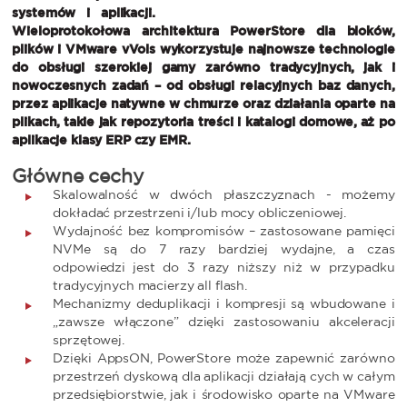
systemów i aplikacji.
Wieloprotokołowa architektura PowerStore dla bloków,
plików i VMware vVols wykorzystuje najnowsze technologie
do obsługi szerokiej gamy zarówno tradycyjnych, jak i
nowoczesnych zadań – od obsługi relacyjnych baz danych,
przez aplikacje natywne w chmurze oraz działania oparte na
plikach, takie jak repozytoria treści i katalogi domowe, aż po
aplikacje klasy ERP czy EMR.
Główne cechy
Skalowalność w dwóch płaszczyznach - możemy
dokładać przestrzeni i/lub mocy obliczeniowej.
Wydajność bez kompromisów – zastosowane pamięci
NVMe są do 7 razy bardziej wydajne, a czas
odpowiedzi jest do 3 razy niższy niż w przypadku
tradycyjnych macierzy all flash.
Mechanizmy deduplikacji i kompresji są wbudowane i
„zawsze włączone” dzięki zastosowaniu akceleracji
sprzętowej.
Dzięki AppsON, PowerStore może zapewnić zarówno
przestrzeń dyskową dla aplikacji działają cych w całym
przedsiębiorstwie, jak i środowisko oparte na VMware