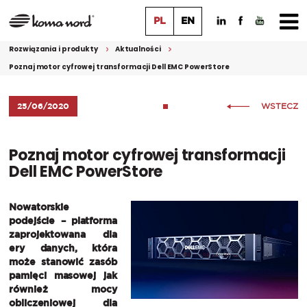
PL
EN
Rozwiązania i produkty
Aktualności
Poznaj motor cyfrowej transformacji Dell EMC PowerStore
25/06/2020
WSTECZ
Poznaj motor cyfrowej transformacji
Dell EMC PowerStore
Nowatorskie
podejście – platforma
zaprojektowana dla
ery danych, która
może stanowić zasób
pamięci masowej jak
również mocy
obliczeniowej dla