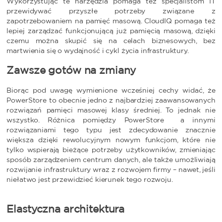
Wykorzystując te narzędzia pomaga też specjalistom IT
przewidywać przyszłe potrzeby związane z
zapotrzebowaniem na pamięć masową. CloudIQ pomaga też
lepiej zarządzać funkcjonującą już pamięcią masową, dzięki
czemu można skupić się na celach biznesowych, bez
martwienia się o wydajność i cykl życia infrastruktury.
Zawsze gotów na zmiany
Biorąc pod uwagę wymienione wcześniej cechy widać, że
PowerStore to obecnie jedno z najbardziej zaawansowanych
rozwiązań pamięci masowej klasy średniej. To jednak nie
wszystko. Różnica pomiędzy PowerStore a innymi
rozwiązaniami tego typu jest zdecydowanie znacznie
większa dzięki rewolucyjnym nowym funkcjom, które nie
tylko wspierają bieżące potrzeby użytkowników, zmieniając
sposób zarządzeniem centrum danych, ale także umożliwiają
rozwijanie infrastruktury wraz z rozwojem firmy – nawet, jeśli
niełatwo jest przewidzieć kierunek tego rozwoju.
Elastyczna architektura