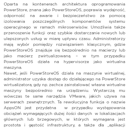
Oparta na kontenerach architektura oprogramowania
PowerStore, znana jako PowerStoreOS, poprawia wydajność,
odporność na awarie i bezpieczeństwo za pomocą
izolowania poszczególnych komponentów systemu
operacyjnego w ramach mikroserwisów. Umożliwia także
przenoszenie funkcji oraz szybkie dostarczanie nowych lub
ulepszonych usług w miarę upływu czasu. Administratorzy
mają wybór pomiędzy rozwiązaniem klasycznym, gdzie
PowerStoreOS znajduje się bezpośrednio na macierzy lub
jako macierz zwirtualizowaną – w tym przypadku
PowerStoreOS działa na hypervisorze jako wirtualna
maszyna.
Nawet, jeśli PowerStoreOS działa na maszynie wirtualnej,
administrator uzyska dostęp do działającego na PowerStore
wirtualizatora, gdy np. zechce zainstalować własne wirtualne
maszyny bezpośrednio na urządzeniu. Wystarczą mu
wówczas te same narzędzia VMware, jakich używa na
serwerach zewnętrznych. Ta rewolucyjna funkcja o nazwie
AppsON jest przydatna w przypadku występowania
obciążeń wymagających dużej ilości danych w lokalizacjach
głównych lub brzegowych, w których wymagana jest
prostota i gęstość infrastruktury, a także dla „aplikacji