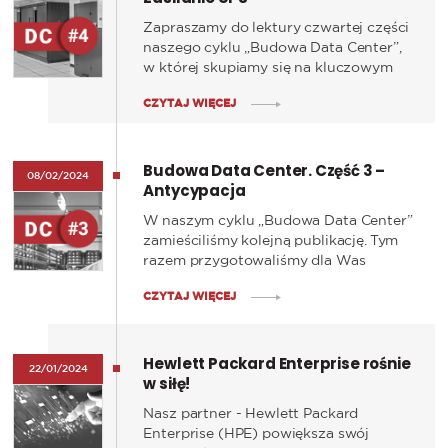
Zapraszamy do lektury czwartej części
naszego cyklu „Budowa Data Center”,
w której skupiamy się na kluczowym
aspekcie zapewnienia niezawodności
CZYTAJ WIĘCEJ
dostaw energii elektrycznej dla
Centrum Danych.
Budowa Data Center. Część 3 –
08/02/2024
Antycypacja
W naszym cyklu „Budowa Data Center”
zamieściliśmy kolejną publikację. Tym
razem przygotowaliśmy dla Was
materiał pt. „Antycypacja” - na temat
CZYTAJ WIĘCEJ
nadmiarowości, niezawodności i
dostępności.
Hewlett Packard Enterprise rośnie
22/01/2024
w siłę!
Nasz partner - Hewlett Packard
Enterprise (HPE) powiększa swój