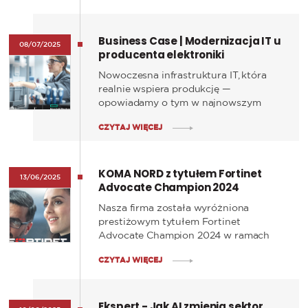
Digistat – kompleksowy system do
zarządzania procesami klinicznymi,
Business Case | Modernizacja IT u
oparty na architekturze modułowej i
08/07/2025
producenta elektroniki
pełnej integracji danych medycznych.
Nowoczesna infrastruktura IT, która
realnie wspiera produkcję —
opowiadamy o tym w najnowszym
„business case” opisującym wdrożenie
CZYTAJ WIĘCEJ
zrealizowane na platformie HPE
GreenLake. Przeprowadziliśmy je w
jednym z największych zakładów
KOMA NORD z tytułem Fortinet
produkcyjnych w Europie,
13/06/2025
Advocate Champion 2024
specjalizującym się w kontraktowej
produkcji systemów elektronicznych.
Nasza firma została wyróżniona
prestiżowym tytułem Fortinet
Advocate Champion 2024 w ramach
globalnego programu lojalnościowego
CZYTAJ WIĘCEJ
Fortinet Engage Partner Program.
Ekspert - Jak AI zmienia sektor