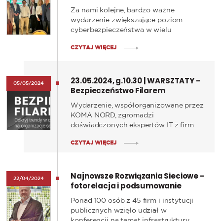
podsumowanie
energetyczne.
Za nami kolejne, bardzo ważne
wydarzenie zwiększające poziom
cyberbezpieczeństwa w wielu
organizacjach. Były to warsztaty
CZYTAJ WIĘCEJ
'Bezpieczeństwo Filarem Zgodności'
współorganizowane przez KOMA
NORD.
23.05.2024, g.10.30 | WARSZTATY -
05/05/2024
Bezpieczeństwo Filarem
Zgodności, Gdańsk
Wydarzenie, współorganizowane przez
KOMA NORD, zgromadzi
doświadczonych ekspertów IT z firm
HPE, HPE Aruba Network oraz ALSO,
CZYTAJ WIĘCEJ
którzy podzielą się swoją wiedzą na
temat najnowszych technologii i
regulacji w dziedzinie
Najnowsze Rozwiązania Sieciowe -
cyberbezpieczeństwa.
22/04/2024
fotorelacja i podsumowanie
konferencji
Ponad 100 osób z 45 firm i instytucji
publicznych wzięło udział w
konferencji na temat infrastruktury