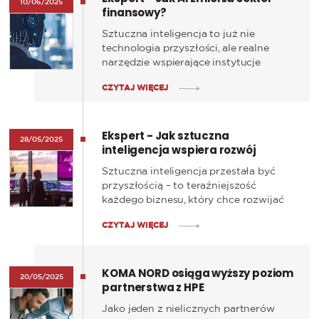
10/06/2025
finansowy?
Sztuczna inteligencja to już nie
technologia przyszłości, ale realne
narzędzie wspierające instytucje
finansowe w codziennej działalności. W
CZYTAJ WIĘCEJ
naszym najnowszym artykule z cyklu
„Ekspert” pokazujemy, jak AI pomaga
bankom, ubezpieczycielom i firmom
Ekspert - Jak sztuczna
inwestycyjnym sprostać rosnącym
28/05/2025
inteligencja wspiera rozwój
wymaganiom rynku, klientów i
nowoczesnych firm?
regulatorów.
Sztuczna inteligencja przestała być
przyszłością – to teraźniejszość
każdego biznesu, który chce rozwijać
się szybciej, mądrzej i bardziej
CZYTAJ WIĘCEJ
efektywnie.
KOMA NORD osiąga wyższy poziom
20/05/2025
partnerstwa z HPE
Jako jeden z nielicznych partnerów