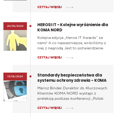
Quadrant™ dotyczącym infrastruktury
CZYTAJ WIĘCEJ
sieciowej dla przedsiębiorstw. HPE
Aruba należy do naszych kluczowych
partnerów, a dostarczane przez nią
HEROSI IT - Kolejne wyróżnienie dla
rozwiązania są wdrażane przez
20/06/2024
KOMA NORD
specjalistów KOMA NORD u wielu
użytkowników w naszym regionie.
Kolejna edycja „Herosi IT Awards” za
nami! A co najważniejsze, wróciliśmy z
niej z nagrodą. Jest to potwierdzenie
eksperckich umiejętności,
CZYTAJ WIĘCEJ
doświadczenia i kompetencji zespołu
KOMA NORD.
Standardy bezpieczeństwa dla
13/06/2024
systemu ochrony zdrowia - KOMA
NORD w konferencji
Marisz Binder, Dyrektor ds. Kluczowych
Klientów KOMA NORD wystąpi z
prelekcją podczas konferencji „Polski
system ochrony zdrowia – szanse i
CZYTAJ WIĘCEJ
wyzwania”. W swoim wystąpieniu
omówi standardy bezpieczeństwa