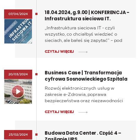
18.04.2024, g.9.00 | KONFERENCJA -
07/04/2024
Infrastruktura sieciowa IT.
Gdańsk, Olsztyn
„Infrastruktura sieciowa IT - czyli
wszystko, co chciałbyś wiedzieć o
sieciach, ale bałeś się zapytać” – pod
taką nazwą odbędzie się konferencja
CZYTAJ WIĘCEJ
na temat infrastruktury sieciowej oraz
jej przyszłości. To unikatowe forum
prezentacji wiedzy i doświadczeń na
Business Case | Transformacja
temat najnowszych rozwiązań
20/03/2024
cyfrowa Sosnowieckiego Szpitala
sieciowych, które zaprezentują
Miejskiego
doświadczeni eksperci IT.
Rozwój elektronicznych usług w
Współorganizatorem konferencji jest
zakresie e-Zdrowia, poprawa
KOMA NORD.
bezpieczeństwa oraz niezawodności
funkcjonowania procesów medycznych
CZYTAJ WIĘCEJ
i biznesowych – to główne wyzwania, z
którymi musieliśmy się zmierzyć
realizując projekt dla Sosnowieckiego
Budowa Data Center . Część 4 –
Szpitala Miejskiego. Zobacz film.
23/02/2024
Zasilanie UPS