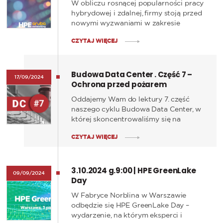
W obliczu rosnącej popularności pracy
operacyjną.
hybrydowej i zdalnej, firmy stoją przed
nowymi wyzwaniami w zakresie
cyberbezpieczeństwa, co skłania
CZYTAJ WIĘCEJ
liderów IT do poszukiwania
zaawansowanych rozwiązań
zabezpieczających - zachęcamy do
Budowa Data Center . Część 7 –
zapoznania się z raportem „2024
17/09/2024
Ochrona przed pożarem
Security Service Edge Adoption
Report”
Oddajemy Wam do lektury 7. część
naszego cyklu Budowa Data Center, w
której skoncentrowaliśmy się na
nowoczesnych systemach wykrywania
CZYTAJ WIĘCEJ
i gaszenia pożarów. Ochrona przed
pożarem to jeden z najważniejszych,
choć często niedocenianych
3.10.2024 g.9:00 | HPE GreenLake
elementów budowy i zarządzania Data
09/09/2024
Day
Center.
W Fabryce Norblina w Warszawie
odbędzie się HPE GreenLake Day –
wydarzenie, na którym eksperci i