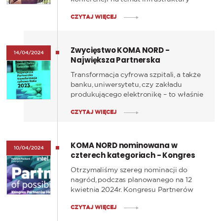
sieciowej IT współorganizowanej przez
CZYTAJ WIĘCEJ
KOMA NORD. Było to unikatowe forum
prezentacji wiedzy i doświadczeń na
temat najnowszych rozwiązań
Zwycięstwo KOMA NORD -
sieciowych, którymi dzielili się
14/04/2024
Największa Partnerska
doświadczeni eksperci IT.
Transformacja Cyfrowa Roku
Transformacja cyfrowa szpitali, a także
banku, uniwersytetu, czy zakładu
produkującego elektronikę – to właśnie
za takie projekty Koma Nord zdobyła
CZYTAJ WIĘCEJ
nagrodę w kategorii „Największa
Partnerska Transformacja Cyfrowa
Roku 2023”.
KOMA NORD nominowana w
10/04/2024
czterech kategoriach - Kongres
Partnerów HPE 2024
Otrzymaliśmy szereg nominacji do
nagród, podczas planowanego na 12
kwietnia 2024r. Kongresu Partnerów
HPE, gdzie zostaną wybrani najlepsi
CZYTAJ WIĘCEJ
Partnerzy i Dystrybutorzy.