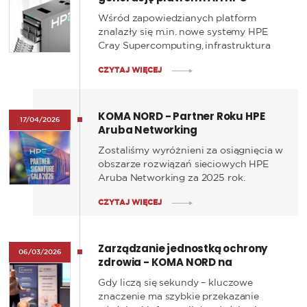
Wśród zapowiedzianych platform
znalazły się m.in. nowe systemy HPE
Cray Supercomputing, infrastruktura
NVIDIA Vera Rubin NVL72 by HPE oraz
CZYTAJ WIĘCEJ
rozwój środowiska HPE AI Factory.
KOMA NORD - Partner Roku HPE
17/04/2026
Aruba Networking
Zostaliśmy wyróżnieni za osiągnięcia w
obszarze rozwiązań sieciowych HPE
Aruba Networking za 2025 rok.
Nagrodę odebraliśmy podczas gali HPE
CZYTAJ WIĘCEJ
Partner Signature, która odbyła się w
Warszawie i zgromadziła kluczowych
partnerów HPE w Polsce.
Zarządzanie jednostką ochrony
06/03/2026
zdrowia - KOMA NORD na
konferencji STOMOZ
Gdy liczą się sekundy – kluczowe
znaczenie ma szybkie przekazanie