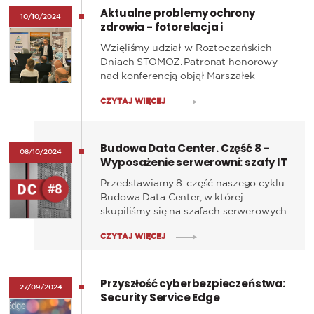
Aktualne problemy ochrony
10/10/2024
zdrowia - fotorelacja i
podsumowanie konferencji
Wzięliśmy udział w Roztoczańskich
STOMOZ
Dniach STOMOZ. Patronat honorowy
nad konferencją objął Marszałek
Województwa Lubelskiego Pan
CZYTAJ WIĘCEJ
Jarosław Stawiarski.
Budowa Data Center. Część 8 –
08/10/2024
Wyposażenie serwerowni: szafy IT
Przedstawiamy 8. część naszego cyklu
Budowa Data Center, w której
skupiliśmy się na szafach serwerowych
oraz sieciowych. W tym materiale
CZYTAJ WIĘCEJ
omawiamy istotne aspekty planowania
przestrzeni w serwerowni oraz
zastosowanie szaf IT, które nie tylko są
Przyszłość cyberbezpieczeństwa:
miejscem dla serwerów i urządzeń
27/09/2024
Security Service Edge
sieciowych, ale także zapewniają
bezpieczeństwo i efektywność