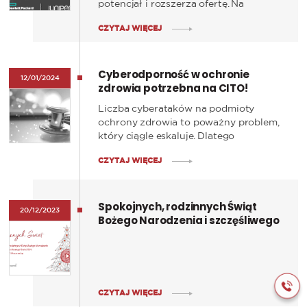
potencjał i rozszerza ofertę. Na
początku 2024 roku, firma ogłosiła, że
CZYTAJ WIĘCEJ
przejęła Juniper Networks – lidera w
dziedzinie sieci opartych na sztucznej
inteligencji.
Cyberodporność w ochronie
12/01/2024
zdrowia potrzebna na CITO!
Liczba cyberataków na podmioty
ochrony zdrowia to poważny problem,
który ciągle eskaluje. Dlatego
najnowszy materiał z cyklu publikacji
CZYTAJ WIĘCEJ
„Ekspert” poświęciliśmy
cyberbezpieczeństwu placówek
medycznych. Opisujemy w nim
Spokojnych, rodzinnych Świąt
rozwiązania, które pomogą obronić się
20/12/2023
Bożego Narodzenia i szczęśliwego
przed cyberzagrożeniami.
Nowego Roku 2024
CZYTAJ WIĘCEJ