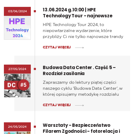
cyfrowego wobec narastającej fali
13.06.2024 g.10:00 | HPE
cyberzagrożeń wymierzonych
03/06/2024
Technology Tour - najnowsze
przeciwko placówkom medycznym.
trendy oraz rozwiązania IT
HPE Technology Tour 2024, to
niepowtarzalne wydarzenie, które
przybliży Ci nie tylko najnowsze trendy
oraz rozwiązania IT, ale podpowie jak
CZYTAJ WIĘCEJ
adresować wyzwania w Twojej branży
na przykładach najlepszych wdrożeń w
polskich i zagranicznych
Budowa Data Center . Część 5 –
przedsiębiorstwach, będących liderami
27/05/2024
Rozdział zasilania
w swoich branżach.
Zapraszamy do lektury piątej części
naszego cyklu 'Budowa Data Center', w
której opisujemy metodykę rozdziału
energii w centrach danych.
CZYTAJ WIĘCEJ
Zrozumienie tych zagadnień jest
kluczowe dla utrzymania
nowoczesnych centrów danych, a
Warsztaty - Bezpieczeństwo
zdobyta wiedza pozwoli na lepsze
24/05/2024
Filarem Zgodności - fotorelacja i
wykorzystanie zasobów i oszczędności