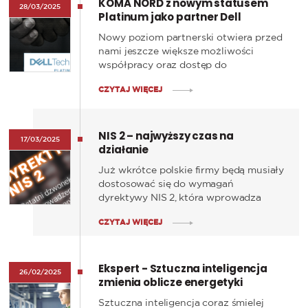
KOMA NORD z nowym statusem
dostępne również na rynku polskim.
28/03/2025
Platinum jako partner Dell
Technologies!
Nowy poziom partnerski otwiera przed
nami jeszcze większe możliwości
współpracy oraz dostęp do
zaawansowanych zasobów i benefitów
CZYTAJ WIĘCEJ
oferowanych przez Dell Technologies.
NIS 2 – najwyższy czas na
17/03/2025
działanie
Już wkrótce polskie firmy będą musiały
dostosować się do wymagań
dyrektywy NIS 2, która wprowadza
nowe standardy w zakresie
CZYTAJ WIĘCEJ
cyberbezpieczeństwa. Państwa
członkowskie UE, w tym Polska,
zobowiązane były do implementacji
Ekspert - Sztuczna inteligencja
przepisów do października 2024 roku,
26/02/2025
zmienia oblicze energetyki
jednak krajowe regulacje wejdą w życie
w 2025 roku.
Sztuczna inteligencja coraz śmielej