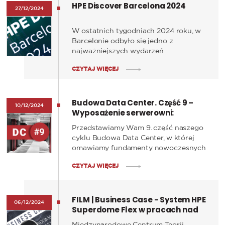
HPE Discover Barcelona 2024
27/12/2024
W ostatnich tygodniach 2024 roku, w
Barcelonie odbyło się jedno z
najważniejszych wydarzeń
technologicznych roku – HPE Discover
CZYTAJ WIĘCEJ
Barcelona 2024. Firma Hewlett Packard
Enterprise zaprezentowała szereg
innowacji w dziedzinie chmury
Budowa Data Center. Część 9 –
hybrydowej, sztucznej inteligencji (AI)
10/12/2024
Wyposażenie serwerowni:
oraz pamięci masowych.
serwery, macierze, sieć
Przedstawiamy Wam 9. część naszego
cyklu Budowa Data Center, w której
omawiamy fundamenty nowoczesnych
centrów danych: serwery, macierze
CZYTAJ WIĘCEJ
oraz rozwiązania sieciowe.
FILM | Business Case - System HPE
06/12/2024
Superdome Flex w pracach nad
technologiami kwantowymi ICTQT
Międzynarodowe Centrum Teorii