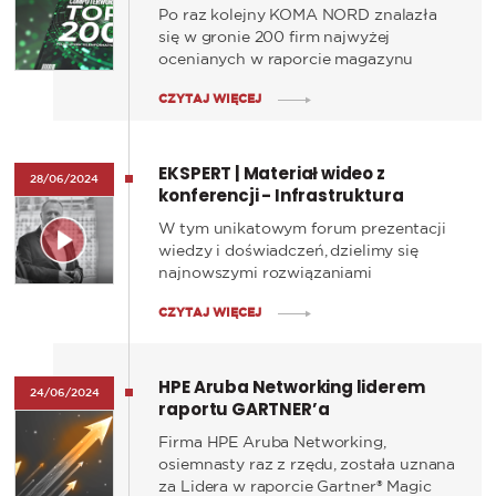
NORD w TOP 200
Po raz kolejny KOMA NORD znalazła
się w gronie 200 firm najwyżej
ocenianych w raporcie magazynu
COMPUTERWORLD. Jest to
CZYTAJ WIĘCEJ
potwierdzenie naszej stabilnej i silnej
pozycji na polskim rynku
teleinformatycznym.
EKSPERT | Materiał wideo z
28/06/2024
konferencji - Infrastruktura
sieciowa IT
W tym unikatowym forum prezentacji
wiedzy i doświadczeń, dzielimy się
najnowszymi rozwiązaniami
sieciowymi. Prezentacja Adama
CZYTAJ WIĘCEJ
Wendta, Dyrektora ds. Kluczowych
Klientów w KOMA NORD, przedstawia
najnowsze trendy oraz eksperckie
HPE Aruba Networking liderem
doświadczenia zdobyte podczas
24/06/2024
raportu GARTNER’a
realizacji wielu projektów.
Firma HPE Aruba Networking,
osiemnasty raz z rzędu, została uznana
za Lidera w raporcie Gartner® Magic