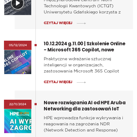
UG
Technologii Kwantowych (ICTQT)
Uniwersytetu Gdańskiego korzysta z
zaawansowanego systemu HPE
CZYTAJ WIĘCEJ
Superdome Flex, który umożliwia
realizację przełomowych projektów
badawczych w dziedzinie technologii
10.12.2024 g.11.00 | Szkolenie Online
kwantowych.
05/12/2024
- Microsoft 365 Copilot, nowe
możliwości dla biznesu
Praktyczne wdrażanie sztucznej
inteligencji w organizacjach,
zastosowania Microsoft 365 Copilot
oraz skuteczne projektowanie zapytań
CZYTAJ WIĘCEJ
dla AI – to najważniejsze obszary, które
poznacie podczas szkolenia
organizowanego przez naszego
Nowe rozwiązania AI od HPE Aruba
partnera – firmę Microsoft i
22/11/2024
Networking dla zastosowań IoT
dystrybutora ALSO. Wydarzenie
odbędzie się we wtorek, 10 grudnia w
HPE wprowadza funkcje wykrywania i
formule online.
reagowania na zagrożenia NDR
(Network Detection and Response)
bazujące na analizie behawioralnej