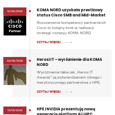
KOMA NORD uzyskała prestiżowy
10/06/2026
status Cisco SMB and Mid-Market
Business Practice
Rozszerzenie kompetencji partnerskich
Cisco to kolejny krok w realizacji
strategii rozwoju KOMA NORD.
Uzyskany status potwierdza
CZYTAJ WIĘCEJ
przygotowanie zespołu do
dostarczania skalowalnych rozwiązań
dla przedsiębiorstw oraz wzmacnia
Herosi IT – wyróżnienie dla KOMA
nasze możliwości realizacji projektów
02/06/2026
NORD
opartych o technologie Cisco.
Wyróżnienia takie jak „Herosi IT
Awards” są potwierdzeniem silnego i
merytorycznego partnerstwa z HPE,
które pozwala nam na realizację
CZYTAJ WIĘCEJ
ambitnych i nowoczesnych projektów.
HPE i NVIDIA prezentują nową
13/05/2026
generację platform AI i HPC