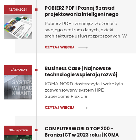
zrównoważony rozwój i efektywność
POBIERZ PDF | Poznaj 5 zasad
energetyczną.
12/08/2024
projektowania inteligentnego
centrum danych
Pobierz PDF i zmniejsz złożoność
swojego centrum danych, dzięki
architekturze usług rozproszonych. W
dobie dynamicznej transformacji
CZYTAJ WIĘCEJ
cyfrowej, modernizacja infrastruktury
IT staje się kluczowym elementem dla
każdej organizacji pragnącej utrzymać
Business Case | Najnowsze
konkurencyjność na rynku.
17/07/2024
technologie wspierają rozwój
badań kwantowych UG
KOMA NORD dostarczyła i wdrożyła
zaawansowany system HPE
Superdome Flex dla
Międzynarodowego Centrum Teorii
CZYTAJ WIĘCEJ
Technologii Kwantowych (ICTQT)
Uniwersytetu Gdańskiego. Platforma ta
otwiera przed naukowcami możliwości
COMPUTERWORLD TOP 200 -
realizacji skomplikowanych badań
08/07/2024
Branża ICT w 2023 roku | KOMA
kwantowych