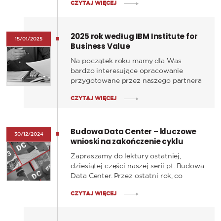
CZYTAJ WIĘCEJ
wielu branż i sfer życia. Aby lepiej
zrozumieć jej potencjał, rozpoczynamy
cykl publikacji, w którym przyjrzymy się
2025 rok według IBM Institute for
praktycznym zastosowaniom AI w
15/01/2025
Business Value
różnych dziedzinach, analizując jej
wpływ na transformację świata, w
Na początek roku mamy dla Was
którym żyjemy.
bardzo interesujące opracowanie
przygotowane przez naszego partnera
– firmę IBM. W tym materiale
CZYTAJ WIĘCEJ
zidentyfikowano pięć głównych
trendów technologicznych i
biznesowych, kształtujących świat w
Budowa Data Center – kluczowe
2025 roku.
30/12/2024
wnioski na zakończenie cyklu
Zapraszamy do lektury ostatniej,
dziesiątej części naszej serii pt. Budowa
Data Center. Przez ostatni rok, co
miesiąc, przygotowywaliśmy dla Was
CZYTAJ WIĘCEJ
kolejne materiały przedstawiające
kluczowe aspekty tworzenia
nowoczesnych centrów danych.