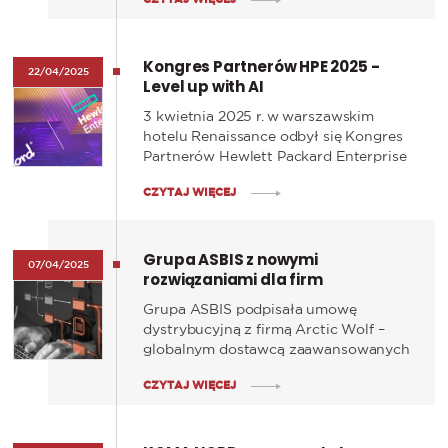
inteligentnej analizie danych, systemy
AI potrafią przewidywać zachowania
zakupowe, optymalizować stany
Kongres Partnerów HPE 2025 -
magazynowe i dostosowywać ceny
22/04/2025
Level up with AI
niemal w czasie rzeczywistym.
3 kwietnia 2025 r. w warszawskim
hotelu Renaissance odbył się Kongres
Partnerów Hewlett Packard Enterprise
– jedno z kluczowych wydarzeń
CZYTAJ WIĘCEJ
branżowych, gromadzące partnerów i
ekspertów z całego kraju. Tegoroczne
hasło przewodnie, „Level up with AI”,
Grupa ASBIS z nowymi
podkreślało dynamiczny rozwój
07/04/2025
rozwiązaniami dla firm
technologii opartych na sztucznej
inteligencji i ich wpływ na
Grupa ASBIS podpisała umowę
transformację cyfrową firm.
dystrybucyjną z firmą Arctic Wolf –
globalnym dostawcą zaawansowanych
systemów cyberbezpieczeństwa.
CZYTAJ WIĘCEJ
Współpraca ta oznacza rozszerzenie
oferty ASBIS o nowoczesne
technologie ochrony IT, które będą