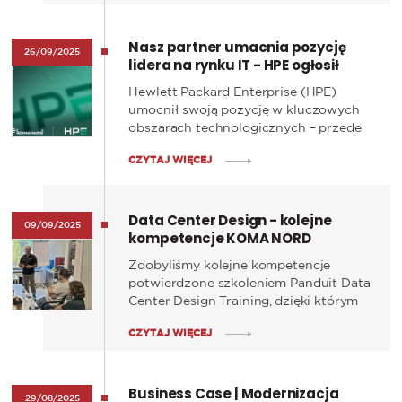
Spotkania odbyły się w Warszawie i
Gdańsku.
Nasz partner umacnia pozycję
26/09/2025
lidera na rynku IT - HPE ogłosił
wyniki za 3 kwartał 2025 roku
Hewlett Packard Enterprise (HPE)
umocnił swoją pozycję w kluczowych
obszarach technologicznych – przede
wszystkim w sieciach, serwerach i
CZYTAJ WIĘCEJ
chmurze hybrydowej – potwierdzając
rolę stabilnego i wiarygodnego lidera
globalnego.
Data Center Design - kolejne
09/09/2025
kompetencje KOMA NORD
Zdobyliśmy kolejne kompetencje
potwierdzone szkoleniem Panduit Data
Center Design Training, dzięki którym
możliwe jest kompleksowe
CZYTAJ WIĘCEJ
projektowanie nowoczesnych
serwerowni i centrów danych
zgodnych z międzynarodowymi
Business Case | Modernizacja
standardami i najlepszymi praktykami.
29/08/2025