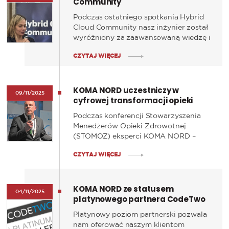
Community
Podczas ostatniego spotkania Hybrid
Cloud Community nasz inżynier został
wyróżniony za zaawansowaną wiedzę i
znajomość platformy HPE GreenLake.
CZYTAJ WIĘCEJ
KOMA NORD uczestniczy w
09/11/2025
cyfrowej transformacji opieki
zdrowotnej - relacja z konferencji
Podczas konferencji Stowarzyszenia
STOMOZ
Menedżerów Opieki Zdrowotnej
(STOMOZ) eksperci KOMA NORD –
Elżbieta Kasińska, Łukasz Kotalla i
CZYTAJ WIĘCEJ
Jakub Zadomski – wzięli udział w
dyskusjach o przyszłości cyfrowych
szpitali.
KOMA NORD ze statusem
04/11/2025
platynowego partnera CodeTwo
Platynowy poziom partnerski pozwala
nam oferować naszym klientom