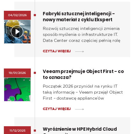
stawia na rozwój i odważnie patrzy w
przyszłość.
Fabryki sztucznej inteligencji -
04/02/2026
nowy materiał z cyklu Ekspert
Rozwój sztucznej inteligencji zmienia
sposób myślenia o infrastrukturze IT.
Data Center coraz częściej pełnią rolę
fabryk AI - środowisk
CZYTAJ WIĘCEJ
zaprojektowanych z myślą o wysokiej
mocy obliczeniowej, wydajnej sieci i
skalowalnym przetwarzaniu danych.
Veeam przejmuje Object First - co
19/01/2026
to oznacza?
Początek 2026 przyniósł na rynku IT
taką informację – Veeam przejął Object
First – dostawcę appliance’ów
pełniących rolę docelowego
CZYTAJ WIĘCEJ
repozytorium backupu, oferującego
wstępnie zintegrowany, niezmienny
(immutable) storage backupowy dla
Wyróżnienie w HPE Hybrid Cloud
środowisk Veeam.
11/12/2025