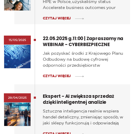
HPE w Polsce, uzyskaliśmy status
Accelerate business outcomes your
way, from edge to cloud w ramach
CZYTAJ WIĘCEJ
globalnego programu HPE Partner
Ready Vantage.
22.05.2025 g.11:00 | Zapraszamy na
15/05/2025
WEBINAR - CYBERBEZPIECZNE
WODOCIĄGI
Jak pozyskać środki z Krajowego Planu
Odbudowy na budowę cyfrowej
odporności przedsiębiorstw
wodociągowo-kanalizacyjnych?
CZYTAJ WIĘCEJ
Odpowiedź na to i wiele innych pytań
uzyskacie uczestnicząc w bezpłatnym
webinarze „Cyberbezpieczne
Ekspert - AI zwiększa sprzedaż
Wodociągi”
29/04/2025
dzięki inteligentnej analizie
danych
Sztuczna inteligencja realnie wspiera
handel detaliczny, zmieniając sposób, w
jaki sklepy funkcjonują i odpowiadają
na potrzeby klientów. Dzięki
CZYTAJ WIĘCEJ