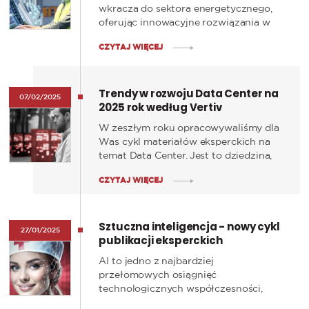
wkracza do sektora energetycznego,
oferując innowacyjne rozwiązania w
zakresie prognozowania produkcji i
CZYTAJ WIĘCEJ
optymalizacji zużycia energii.
Trendy w rozwoju Data Center na
07/02/2025
2025 rok według Vertiv
W zeszłym roku opracowywaliśmy dla
Was cykl materiałów eksperckich na
temat Data Center. Jest to dziedzina,
która dynamicznie się rozwija i
CZYTAJ WIĘCEJ
wymaga nieustannego śledzenia
nowych technologii oraz kierunków
zmian.
Sztuczna inteligencja - nowy cykl
27/01/2025
publikacji eksperckich
AI to jedno z najbardziej
przełomowych osiągnięć
technologicznych współczesności,
które już teraz kształtuje przyszłość