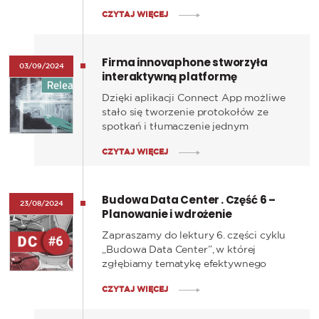
liderzy branży IT podzielą się swoją
CZYTAJ WIĘCEJ
wizją na temat przyszłości technologii
Firma innovaphone stworzyła
03/09/2024
interaktywną platformę
komunikacji pracowników
Dzięki aplikacji Connect App możliwe
stało się tworzenie protokołów ze
spotkań i tłumaczenie jednym
kliknięciem - poznaj większą
CZYTAJ WIĘCEJ
produktywność w codziennej pracy
uzyskaną dzięki sztucznej inteligencji.
Budowa Data Center . Część 6 –
23/08/2024
Planowanie i wdrożenie
efektywnego chłodzenia
Zapraszamy do lektury 6. części cyklu
„Budowa Data Center”, w której
zgłębiamy tematykę efektywnego
chłodzenia centrum danych. To nie
CZYTAJ WIĘCEJ
tylko kwestia techniczna, ale również
strategiczna, mająca wpływ na