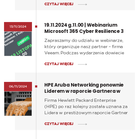
CZYTAJ WIĘCEJ
oraz ulepsza swoje uniwersalne
rozwiązanie chmurowe Zero Trust
Network Access (ZTNA).
19.11.2024 g.11.00 | Webinarium
13/11/2024
Microsoft 365 Cyber Resilience 3
Klucze do Sukcesu
Zapraszamy do udziału w webinarze,
który organizuje nasz partner – firma
Veeam. Podczas wydarzenia dowiecie
się, jak skutecznie chronić dane
CZYTAJ WIĘCEJ
Microsoft 365 przed cyberatakami i
wzmocnić odporność swojej
organizacji na zagrożenia cyfrowe.
HPE Aruba Networking ponownie
06/11/2024
Liderem w raporcie Gartnera w
kategorii SD-WAN –
Firma Hewlett Packard Enterprise
GRATULUJEMY!
(HPE) po raz kolejny została uznana za
Lidera w prestiżowym raporcie Gartner
Magic Quadrant dotyczącym
CZYTAJ WIĘCEJ
rozwiązań SD-WAN. To już siódmy rok
z rzędu, kiedy HPE utrzymuje swoją
pozycję w tej kategorii.