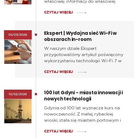
właściwej informacji do właściwej
osoby, co możliwe jest dzięki
CZYTAJ WIĘCEJ
nowoczesnym systemom komunikacji
klinicznej i platformom integrującym
dane z wielu źródeł.
Ekspert | Wydajna sieć Wi-Fi w
05/03/2026
obszarach in-room
W naszym dziale Ekspert
przygotowaliśmy artykuł poświęcony
wykorzystaniu technologii Wi-Fi 7 w
środowiskach in-room – takich jak sale
CZYTAJ WIĘCEJ
szpitalne, przestrzenie biurowe,
zaplecze administracyjne czy pokoje
hotelowe.
100 lat Gdyni - miasta innowacji i
10/02/2026
nowych technologii
Gdynia od 100 lat wyznacza kurs na
nowoczesność. Z małej, rybackiej
wioski, stała się miastem portowym i
ważnym ośrodkiem technologii,
CZYTAJ WIĘCEJ
biznesu i innowacji. To miasto, które