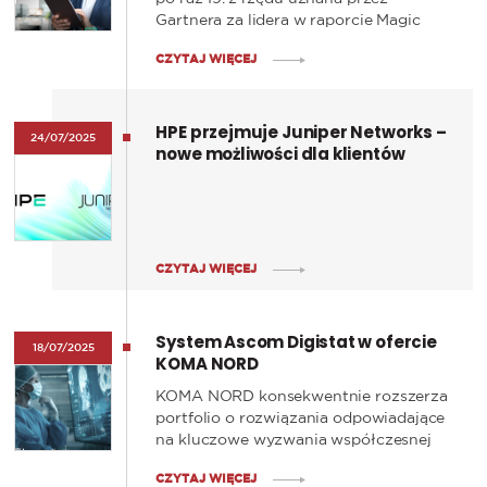
Gartnera za lidera w raporcie Magic
Quadrant™ w kategorii przewodowych
CZYTAJ WIĘCEJ
i bezprzewodowych sieci LAN dla
organizacji (Enterprise Wired and
Wireless LAN). To wyraz ciągłego
HPE przejmuje Juniper Networks –
rozwoju, innowacyjnego podejścia oraz
24/07/2025
nowe możliwości dla klientów
zaufania, jakim HPE Aruba Networking
cieszy się na całym świecie.
CZYTAJ WIĘCEJ
System Ascom Digistat w ofercie
18/07/2025
KOMA NORD
KOMA NORD konsekwentnie rozszerza
portfolio o rozwiązania odpowiadające
na kluczowe wyzwania współczesnej
opieki zdrowotnej. Najnowszym
CZYTAJ WIĘCEJ
wzmocnieniem oferty jest Ascom