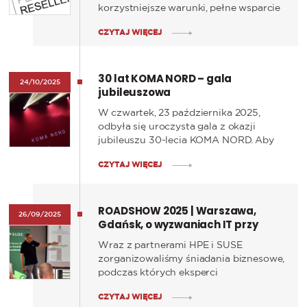
korzystniejsze warunki, pełne wsparcie
tych ciekawych rozwiązań – wszystko
CZYTAJ WIĘCEJ
po to, by wspierać innowacje i
przyspieszać cyfrową transformację
biznesową naszych partnerów.
30 lat KOMA NORD – gala
24/10/2025
jubileuszowa
W czwartek, 23 października 2025,
odbyła się uroczysta gala z okazji
jubileuszu 30-lecia KOMA NORD. Aby
to uczcić, spotkaliśmy się w gronie
CZYTAJ WIĘCEJ
pracowników, partnerów i przyjaciół
firmy, dla których ten wieczór był
okazją do wspólnego świętowania,
ROADSHOW 2025 | Warszawa,
wspomnień i rozmów o przyszłości.
26/09/2025
Gdańsk, o wyzwaniach IT przy
śniadaniu biznesowym
Wraz z partnerami HPE i SUSE
zorganizowaliśmy śniadania biznesowe,
podczas których eksperci
zaprezentowali, jak sprostać nowym
CZYTAJ WIĘCEJ
współczesnym wyzwaniom IT.