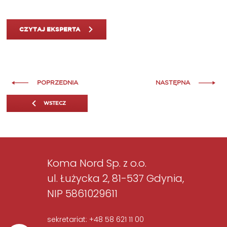
CZYTAJ EKSPERTA
POPRZEDNIA
NASTĘPNA
WSTECZ
Koma Nord Sp. z o.o.
ul. Łużycka 2, 81-537 Gdynia,
NIP 5861029611
sekretariat: +48 58 621 11 00