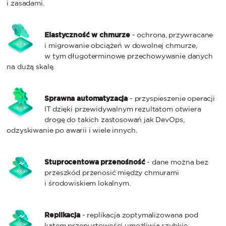
i zasadami.
Elastyczność w chmurze
- ochrona, przywracane
i migrowanie obciążeń w dowolnej chmurze,
w tym długoterminowe przechowywanie danych
na dużą skalę.
Sprawna automatyzacja
- przyspieszenie operacji
IT dzięki przewidywalnym rezultatom otwiera
drogę do takich zastosowań jak DevOps,
odzyskiwanie po awarii i wiele innych.
Stuprocentowa przenośność
- dane można bez
przeszkód przenosić między chmurami
i środowiskiem lokalnym.
Replikacja
- replikacja zoptymalizowana pod
kątem przepustowości umożliwia szybkie