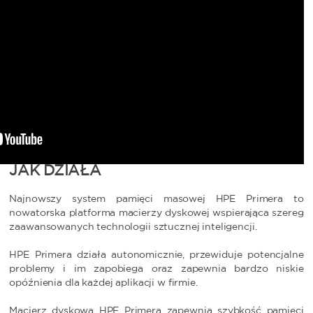
JAK DZIAŁA
Najnowszy system pamięci masowej HPE Primera to
nowatorska platforma macierzy dyskowej wspierająca szereg
zaawansowanych technologii sztucznej inteligencji.
HPE Primera działa autonomicznie, przewiduje potencjalne
problemy i im zapobiega oraz zapewnia bardzo niskie
opóźnienia dla każdej aplikacji w firmie.
Macierz dyskowa HPE Primera zapewnia szybkość pamięci