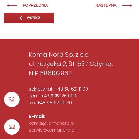
POPRZEDNIA
NASTĘPNA
WSTECZ
Koma Nord Sp. z o.o.
ul. Łużycka 2, 81-537 Gdynia,
NIP 5861029611
sekretariat: +48 58 621 11 00
kom: +48 605 126 099
fax: +48 58 621 10 30
E-mail:
koma@komanord.pl
serwis@komanord.pl