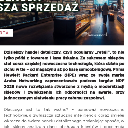
Dzisiejszy handel detaliczny, czyli popularny „retail”, to nie
tylko półki z towarem i kasa fiskalna. Za sukcesem sklepów
stoi coraz częściej nowoczesna technologia, która działa po
cichu w tle – od magazynu aż po kasę samoobsługową. Firma
Hewlett Packard Enterprise (HPE) wraz ze swoją marką
Aruba Networking zaprezentowała podczas targów NRF
2025 nowe rozwiązania stworzone z myślą o modernizacji
sklepów i zwiększeniu ich odporności na awarie, przy
jednoczesnym ułatwieniu pracy całemu zespołowi.
Dlaczego jest to tak ważne? – ponieważ nowoczesne
technologie, a zwłaszcza sztuczna inteligencja coraz śmielej
wkracza do świata handlu detalicznego, zmieniając sposób, w
jaki sklepy analizują dane, obsługują klientów i podejmują