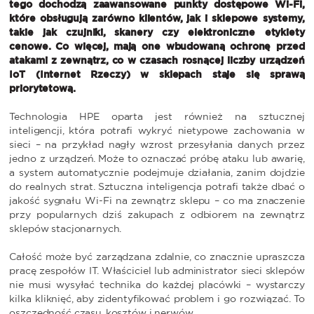
tego dochodzą zaawansowane punkty dostępowe Wi-Fi,
które obsługują zarówno klientów, jak i sklepowe systemy,
takie jak czujniki, skanery czy elektroniczne etykiety
cenowe. Co więcej, mają one wbudowaną ochronę przed
atakami z zewnątrz, co w czasach rosnącej liczby urządzeń
IoT (Internet Rzeczy) w sklepach staje się sprawą
priorytetową.
Technologia HPE oparta jest również na sztucznej
inteligencji, która potrafi wykryć nietypowe zachowania w
sieci – na przykład nagły wzrost przesyłania danych przez
jedno z urządzeń. Może to oznaczać próbę ataku lub awarię,
a system automatycznie podejmuje działania, zanim dojdzie
do realnych strat. Sztuczna inteligencja potrafi także dbać o
jakość sygnału Wi-Fi na zewnątrz sklepu – co ma znaczenie
przy popularnych dziś zakupach z odbiorem na zewnątrz
sklepów stacjonarnych.
Całość może być zarządzana zdalnie, co znacznie upraszcza
pracę zespołów IT. Właściciel lub administrator sieci sklepów
nie musi wysyłać technika do każdej placówki – wystarczy
kilka kliknięć, aby zidentyfikować problem i go rozwiązać. To
oszczędność czasu, kosztów i nerwów.