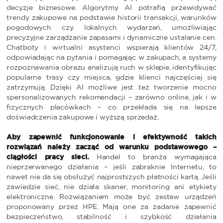
decyzje biznesowe. Algorytmy AI potrafią przewidywać
trendy zakupowe na podstawie historii transakcji, warunków
pogodowych czy lokalnych wydarzeń, umożliwiając
precyzyjne zarządzanie zapasami i dynamiczne ustalanie cen.
Chatboty i wirtualni asystenci wspierają klientów 24/7,
odpowiadając na pytania i pomagając w zakupach, a systemy
rozpoznawania obrazu analizują ruch w sklepie, identyfikując
popularne trasy czy miejsca, gdzie klienci najczęściej się
zatrzymują. Dzięki AI możliwe jest też tworzenie mocno
spersonalizowanych rekomendacji – zarówno online, jak i w
fizycznych placówkach – co przekłada się na lepsze
doświadczenia zakupowe i wyższą sprzedaż.
Aby zapewnić funkcjonowanie i efektywność takich
rozwiązań należy zacząć od warunku podstawowego –
ciągłości pracy sieci.
Handel to branża wymagająca
nieprzerwanego działania – jeśli zabraknie Internetu, to
nawet nie da się obsłużyć najprostszych płatności kartą. Jeśli
zawiedzie sieć, nie działa skaner, monitoring ani etykiety
elektroniczne. Rozwiązaniem może być zestaw urządzeń
proponowany przez HPE. Mają one za zadanie zapewnić
bezpieczeństwo, stabilność i szybkość działania