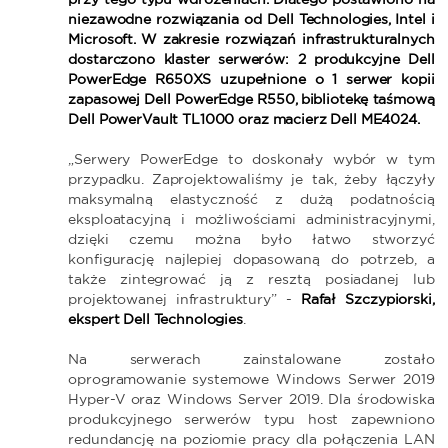
niezawodne rozwiązania od Dell Technologies, Intel i
Microsoft. W zakresie rozwiązań infrastrukturalnych
dostarczono klaster serwerów: 2 produkcyjne Dell
PowerEdge R650XS uzupełnione o 1 serwer kopii
zapasowej Dell PowerEdge R550, bibliotekę taśmową
Dell PowerVault TL1000 oraz macierz Dell ME4024.
„Serwery PowerEdge to doskonały wybór w tym
przypadku. Zaprojektowaliśmy je tak, żeby łączyły
maksymalną elastyczność z dużą podatnością
eksploatacyjną i możliwościami administracyjnymi,
dzięki czemu można było łatwo stworzyć
konfigurację najlepiej dopasowaną do potrzeb, a
także zintegrować ją z resztą posiadanej lub
projektowanej infrastruktury” -
Rafał Szczypiorski,
ekspert Dell Technologies
.
Na serwerach zainstalowane zostało
oprogramowanie systemowe Windows Serwer 2019
Hyper-V oraz Windows Server 2019. Dla środowiska
produkcyjnego serwerów typu host zapewniono
redundancję na poziomie pracy dla połączenia LAN