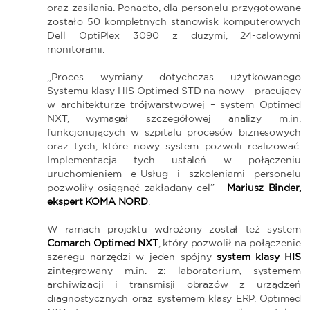
oraz zasilania. Ponadto, dla personelu przygotowane
zostało 50 kompletnych stanowisk komputerowych
Dell OptiPlex 3090 z dużymi, 24-calowymi
monitorami.
„Proces wymiany dotychczas użytkowanego
Systemu klasy HIS Optimed STD na nowy – pracujący
w architekturze trójwarstwowej – system Optimed
NXT, wymagał szczegółowej analizy m.in.
funkcjonujących w szpitalu procesów biznesowych
oraz tych, które nowy system pozwoli realizować.
Implementacja tych ustaleń w połączeniu
uruchomieniem e-Usług i szkoleniami personelu
pozwoliły osiągnąć zakładany cel” -
Mariusz Binder,
ekspert KOMA NORD
.
W ramach projektu wdrożony został też system
Comarch Optimed NXT
, który pozwolił na połączenie
szeregu narzędzi w jeden spójny
system klasy HIS
zintegrowany m.in. z: laboratorium, systemem
archiwizacji i transmisji obrazów z urządzeń
diagnostycznych oraz systemem klasy ERP. Optimed