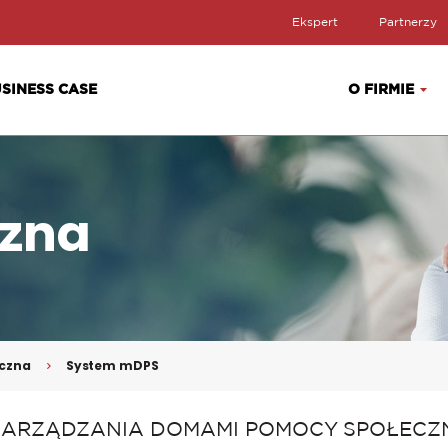
Ekspert
Partnerzy
SINESS CASE
O FIRMIE
czna
eczna
System mDPS
M ZARZĄDZANIA DOMAMI POMOCY SPOŁECZ