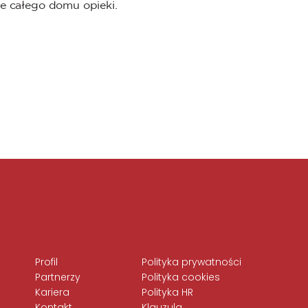
e całego domu opieki.
Profil
Polityka prywatności
e
Partnerzy
Polityka cookies
Kariera
Polityka HR
Kontakt
Klauzula