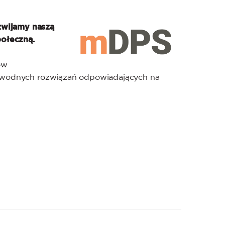
zwijamy naszą
połeczną.
ów
zawodnych rozwiązań odpowiadających na