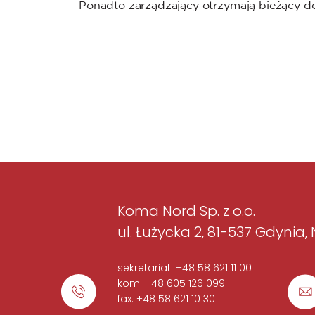
Ponadto zarządzający otrzymają bieżący d
Koma Nord Sp. z o.o.
ul. Łużycka 2, 81-537 Gdynia,
sekretariat: +48 58 621 11 00
kom: +48 605 126 099
fax: +48 58 621 10 30