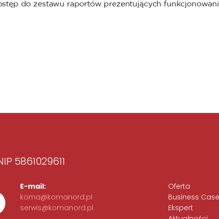
ostęp do zestawu raportów prezentujących funkcjonowani
 NIP 5861029611
E-mail:
Oferta
koma@komanord.pl
Business Cas
serwis@komanord.pl
Ekspert
Aktualności