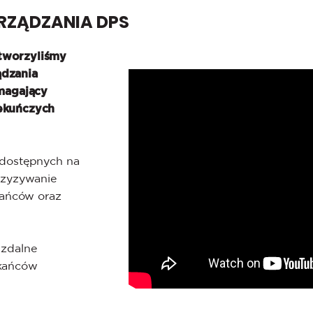
RZĄDZANIA DPS
tworzyliśmy
ądzania
magający
iekuńczych
 dostępnych na
rzyzywanie
kańców oraz
 zdalne
zkańców